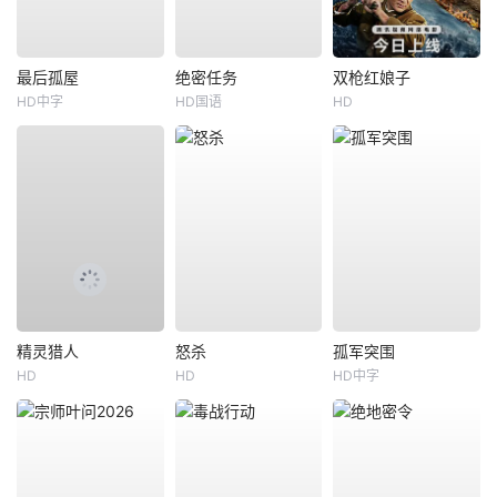
最后孤屋
绝密任务
双枪红娘子
HD中字
HD国语
HD
精灵猎人
怒杀
孤军突围
HD
HD
HD中字