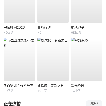
宗师叶问2026
毒战行动
绝地密令
HD国语
HD
HD国语
热血篮球之永不放弃
蜘蛛侠：崭新之日
鲨笼绝境
HD国语
TC中字
TC中字
正在热播
更多