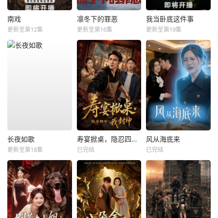
南戏
凛冬下的罪恶
我当卧底这件事
更新至第12集
更新至第16集
更新至第19集
长夜如歌
寿宴掀桌，隐忍四年我封神
风从海底来
更新至第18集
已完结
已完结