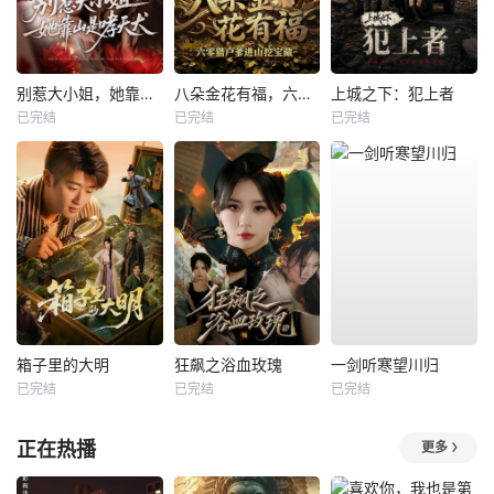
别惹大小姐，她靠山是哮天犬
八朵金花有福，六零猎户爹进山挖宝藏
上城之下：犯上者
已完结
已完结
已完结
箱子里的大明
狂飙之浴血玫瑰
一剑听寒望川归
已完结
已完结
已完结
正在热播
更多