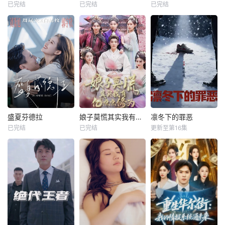
已完结
已完结
已完结
盛夏芬德拉
娘子莫慌其实我有亿点点修为
凛冬下的罪恶
已完结
已完结
更新至第16集