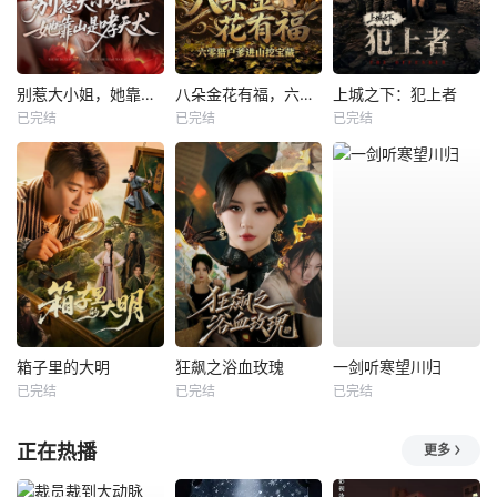
别惹大小姐，她靠山是哮天犬
八朵金花有福，六零猎户爹进山挖宝藏
上城之下：犯上者
已完结
已完结
已完结
箱子里的大明
狂飙之浴血玫瑰
一剑听寒望川归
已完结
已完结
已完结
正在热播
更多