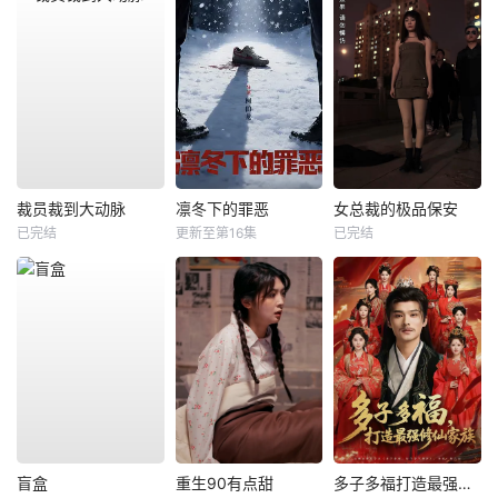
裁员裁到大动脉
凛冬下的罪恶
女总裁的极品保安
已完结
更新至第16集
已完结
盲盒
重生90有点甜
多子多福打造最强修仙家族