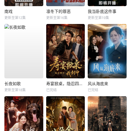
南戏
凛冬下的罪恶
我当卧底这件事
更新至第12集
更新至第16集
更新至第19集
长夜如歌
寿宴掀桌，隐忍四年我封神
风从海底来
更新至第18集
已完结
已完结