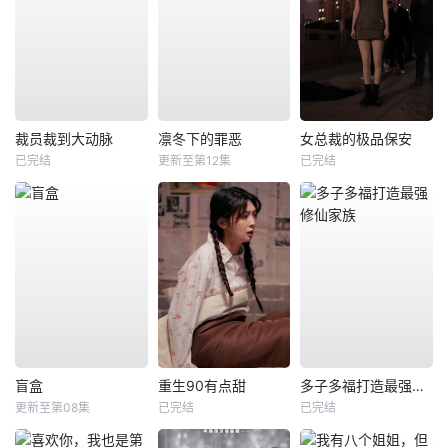
裁员裁到大动脉
凛冬下的罪恶
女总裁的极品保安
已完结
更新至第12集
已完结
盲盒
重生90有点甜
多子多福打造最强修仙家族
更新至第08集
已完结
已完结