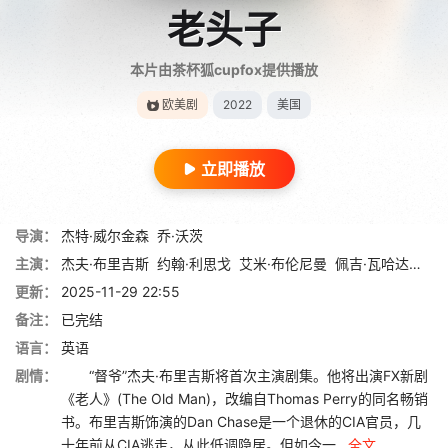
老头子
本片由茶杯狐cupfox提供播放
欧美剧
2022
美国
立即播放
导演：
杰特·威尔金森
乔·沃茨
主演：
杰夫·布里吉斯
约翰·利思戈
艾米·布伦尼曼
佩吉·瓦哈达特
法
更新：
2025-11-29 22:55
备注：
已完结
语言：
英语
剧情：
“督爷”杰夫·布里吉斯将首次主演剧集。他将出演FX新剧
《老人》(The Old Man)，改编自Thomas Perry的同名畅销
书。布里吉斯饰演的Dan Chase是一个退休的CIA官员，几
十年前从CIA逃走，从此低调隐居。但如今一...
全文