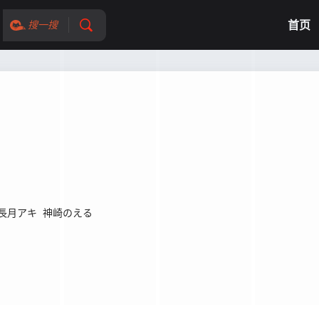
首页
搜一搜
？
長月アキ
神崎のえる