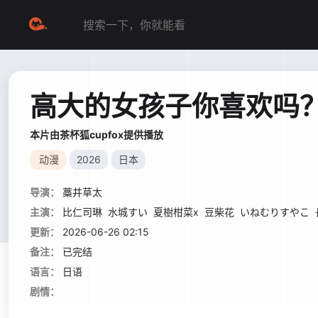
高大的女孩子你喜欢吗
本片由茶杯狐cupfox提供播放
动漫
2026
日本
导演：
藁井草太
主演：
比仁司琳
水城すい
夏樹柑菜x
豆柴花
いねむりすやこ
更新：
2026-06-26 02:15
备注：
已完结
语言：
日语
剧情：