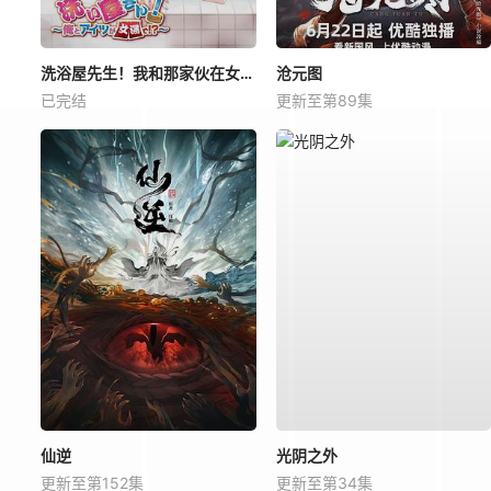
洗浴屋先生！我和那家伙在女浴池！？
沧元图
已完结
更新至第89集
仙逆
光阴之外
更新至第152集
更新至第34集