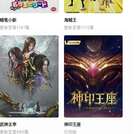
蜡笔小新
海贼王
更新至第1181集
更新至第1172集
武神主宰
神印王座
更新至第680集
已完结