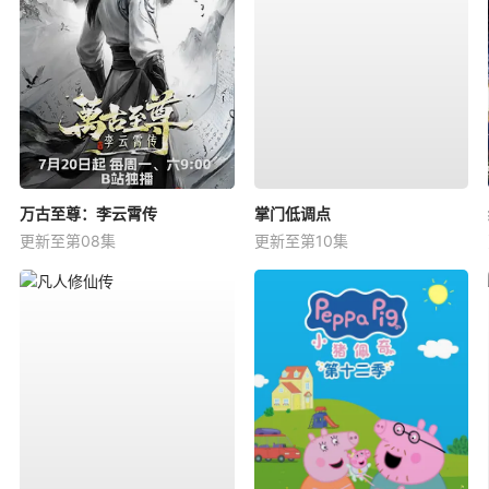
万古至尊：李云霄传
掌门低调点
更新至第08集
更新至第10集